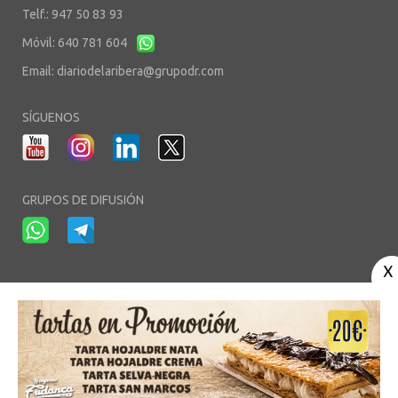
Telf.: 947 50 83 93
Móvil: 640 781 604
Email:
diariodelaribera@grupodr.com
SÍGUENOS
GRUPOS DE DIFUSIÓN
-
-
-
Aviso Legal
Política de Privacidad
Política de Cookies
Área privada