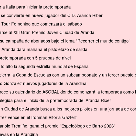
a Italia para iniciar la pretemporada
se convierte en nuevo jugador del C.D. Aranda Riber
el Tour Femenino que comenzará el sábado
arse al XIII Gran Premio Joven Ciudad de Aranda
a su campaña de abonados bajo el lema "Recorrer el mundo contigo"
e Aranda dará mañana el pistoletazo de salida
pretemporada con 5 pruebas de nivel
 lo alto la segunda estrella mundial de España
cierra la Copa de Escuelas con un subcampeonato y un tercer puesto en 
to González nuevos jugadores de la Arandina
conoce su calendario de ASOBAL donde comenzará la temporada como l
elegida para el inicio de la pretemporada del Aranda Riber
en Ciudad de Aranda busca a los mejores pilotos en una jornada de com
rrez vence en el Ironman Vitoria-Gazteiz
anolo Tremiño, gana el premio "Espeleólogo de Barro 2026"
evas en la Arandina