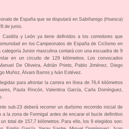
eonato de España que se disputará en Sabiñanigo (Huesca)
28 de junio.
 Castilla y León ya tiene definidos a los corredores que
a comunidad en los Campeonatos de España de Ciclismo en
a categoría Junior masculina contará con una escuadra de 9
 volar en un circuito de 129 kilómetros. Los convocados
 Manuel De Oliveira, Adrián Prieto, Pablo Jiménez, Diego
go Muñoz, Álvaro Barros y Iván Estévez.
legidas para afrontar la carrera en línea de 76,4 kilómetros
bares, Paula Rincón, Valentina García, Carla Domínguez,
o.
nto sub-23 deberá recorrer un durísimo recorrido inicial de
a la zona de Formigal antes de encarar el bucle definitivo
n total de 157,7 kilómetros. Para ello, los 9 elegidos son:
n, Emilio García, Yeray Sastre, Miguel Domínguez, Juan