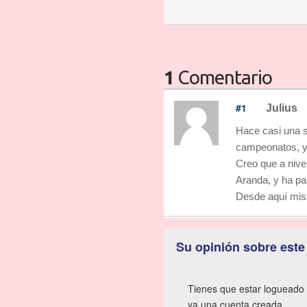
1
Comentario
#1
Julius
Hace casi una s
campeonatos, y t
Creo que a nive
Aranda, y ha pa
Desde aquí mis 
Su opinión sobre este
Tienes que estar logueado 
ya una cuenta creada.