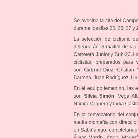
Se avecina la cita del Camp
durante los días 25, 26, 27 y 
La selección de ciclismo de
defenderán el maillot de l
Carretera Junior y Sub-23. L
ciclistas, preparados para
son
Gabriel Díez
, Cristian
Barrena, Juan Rodríguez, Hu
En el equipo femenino, las e
son
Silvia Simón
, Vega Al
Naiara Vaquero y Lidia Castr
En la convocatoria del conju
media montaña con dirección 
en Sabiñánigo, completando u
Álvar Martín
, Ángel Marugá