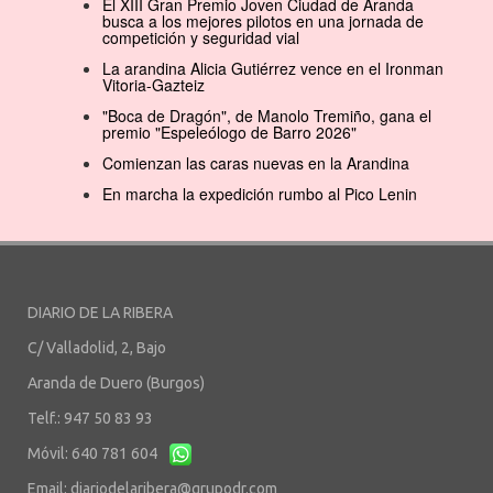
El XIII Gran Premio Joven Ciudad de Aranda
busca a los mejores pilotos en una jornada de
competición y seguridad vial
La arandina Alicia Gutiérrez vence en el Ironman
Vitoria-Gazteiz
"Boca de Dragón", de Manolo Tremiño, gana el
premio "Espeleólogo de Barro 2026"
Comienzan las caras nuevas en la Arandina
En marcha la expedición rumbo al Pico Lenin
DIARIO DE LA RIBERA
C/ Valladolid, 2, Bajo
Aranda de Duero (Burgos)
Telf.: 947 50 83 93
Móvil: 640 781 604
Email:
diariodelaribera@grupodr.com