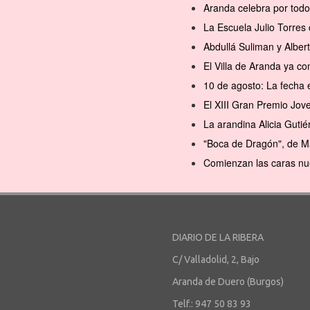
Aranda celebra por todo
La Escuela Julio Torres 
Abdullá Suliman y Alber
El Villa de Aranda ya 
10 de agosto: La fecha 
El XIII Gran Premio Jov
La arandina Alicia Gutié
"Boca de Dragón", de M
Comienzan las caras nu
DIARIO DE LA RIBERA
C/ Valladolid, 2, Bajo
Aranda de Duero (Burgos)
Telf.: 947 50 83 93