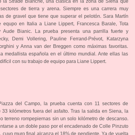
 la Strade Bianche, una clásica en la zona de Siena que
 sectores de tierra y arena. Siempre es una carrera muy
as de gravel que tiene que superar el pelotón. Sara Martín
equpo en Italia a Liane Lippert, Francesca Barale, Tota
y Aude Bianic. La prueba presenta una parrilla fuerte y
cky, Demi Vollering, Pauline Ferrand-Prévot, Katarzyna
rghini y Anna van der Breggen como máximas favoritas.
a medallista española en el último mundial. Ante ellas las
ifícil con su trabajo de equipo para Liane Lippert.
 Piazza del Campo, la prueba cuenta con 11 sectores de
 33 kilómetros fuera del asfalto. Tras la salida en Siena, la
uo terreno rompepiernas sin un solo kilómetro de descanso.
entarse a un doble paso por el encadenado de Colle Pinzuto
, cuyo muro final alcanza el 18% de pendiente. Ya de vuelta