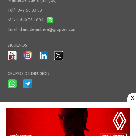
Aranda de Duero (Burgos)
Telf.: 947 50 83 93
Móvil: 640 781 604
Email:
diariodelaribera@grupodr.com
SÍGUENOS
GRUPOS DE DIFUSIÓN
-
-
-
Aviso Legal
Política de Privacidad
Política de Cookies
Área privada