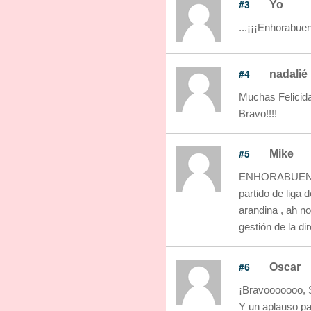
#3
Yo
...¡¡¡Enhorabu
#4
nadalié
Muchas Felicida
Bravo!!!!
#5
Mike
ENHORABUENA PA
partido de liga 
arandina , ah n
gestión de la di
#6
Oscar
¡Bravooooooo, 
Y un aplauso pa