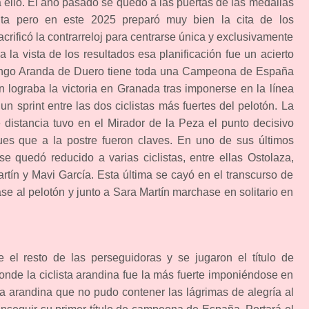
 ello. El año pasado se quedó a las puertas de las medallas
ta pero en este 2025 preparó muy bien la cita de los
ificó la contrarreloj para centrarse única y exclusivamente
a la vista de los resultados esa planificación fue un acierto
ingo Aranda de Duero tiene toda una Campeona de España
ín lograba la victoria en Granada tras imponerse en la línea
n sprint entre las dos ciclistas más fuertes del pelotón. La
 distancia tuvo en el Mirador de la Peza el punto decisivo
es que a la postre fueron claves. En uno de sus últimos
se quedó reducido a varias ciclistas, entre ellas Ostolaza,
rtín y Mavi García. Esta última se cayó en el transcurso de
ase al pelotón y junto a Sara Martín marchase en solitario en
el resto de las perseguidoras y se jugaron el título de
donde la ciclista arandina fue la más fuerte imponiéndose en
la arandina que no pudo contener las lágrimas de alegría al