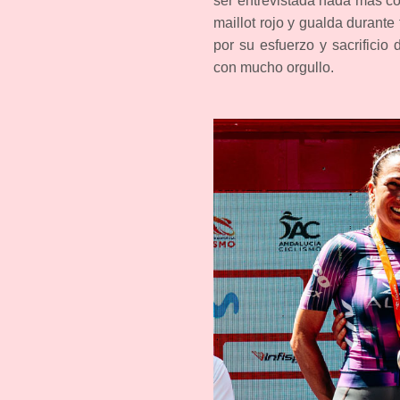
ser entrevistada nada más co
maillot rojo y gualda duran
por su esfuerzo y sacrificio 
con mucho orgullo.