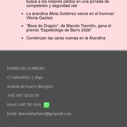
busca a los mejores pilotos en una jornada de
competición y seguridad vial
La arandina Alicia Gutiérrez vence en el Ironman
Vitoria-Gazteiz
"Boca de Dragón", de Manolo Tremiño, gana el
premio "Espeleólogo de Barro 2026"
Comienzan las caras nuevas en la Arandina
DIARIO DE LA RIBERA
C/ Valladolid, 2, Bajo
Aranda de Duero (Burgos)
Telf.: 947 50 83 93
Móvil: 640 781 604
Email:
diariodelaribera@grupodr.com