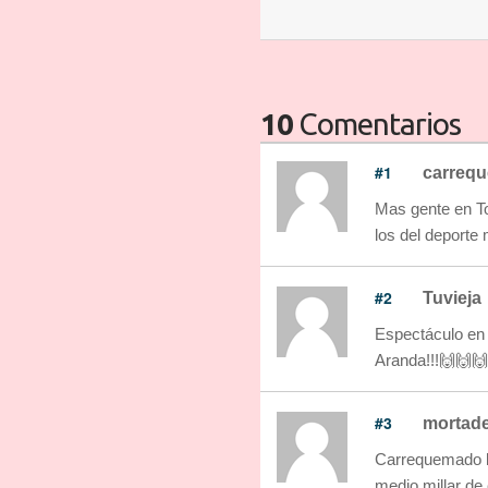
10
Comentarios
#1
carreq
Mas gente en To
los del deporte m
#2
Tuvieja
Espectáculo en e
Aranda!!!🙌🙌
#3
mortade
Carrequemado l
medio millar de