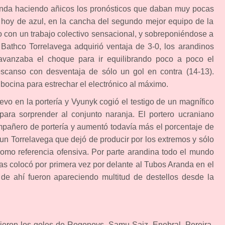
anda haciendo añicos los pronósticos que daban muy pocas
, hoy de azul, en la cancha del segundo mejor equipo de la
 con un trabajo colectivo sensacional, y sobreponiéndose a
 Bathco Torrelavega adquirió ventaja de 3-0, los arandinos
avanzaba el choque para ir equilibrando poco a poco el
scanso con desventaja de sólo un gol en contra (14-13).
a bocina para estrechar el electrónico al máximo.
evo en la portería y Vyunyk cogió el testigo de un magnífico
 para sorprender al conjunto naranja. El portero ucraniano
mpañero de portería y aumentó todavía más el porcentaje de
un Torrelavega que dejó de producir por los extremos y sólo
como referencia ofensiva. Por parte arandina todo el mundo
as colocó por primera vez por delante al Tubos Aranda en el
r de ahí fueron apareciendo multitud de destellos desde la
nieron los goles de Rogonovs, Samu Saiz, Enebral, Pereira,