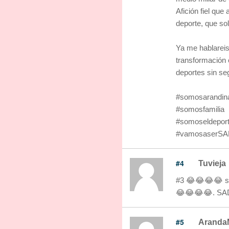
Afición fiel que
deporte, que s
Ya me hablareis
transformación 
deportes sin se
#somosarandin
#somosfamilia
#somoseldeport
#vamosaserS
#4
Tuvieja
#3 😂😂😂😂 si 
😂😂😂😂. SA
#5
Aranda