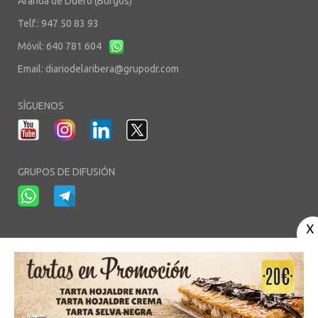
Aranda de Duero (Burgos)
Telf.: 947 50 83 93
Móvil: 640 781 604
Email:
diariodelaribera@grupodr.com
SÍGUENOS
GRUPOS DE DIFUSIÓN
-
-
-
Aviso Legal
Política de Privacidad
Política de Cookies
Área privada