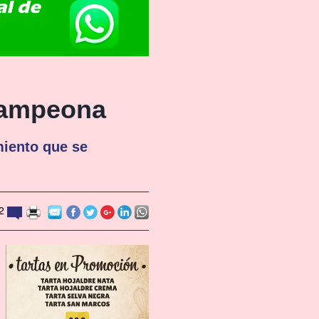
 campeona
miento que se
2