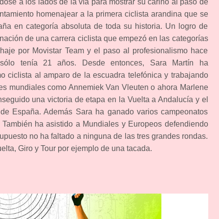
dose a los lados de la vía para mostrar su cariño al paso de
yuntamiento homenajear a la primera ciclista arandina que se
 en categoría absoluta de toda su historia. Un logro de
nación de una carrera ciclista que empezó en las categorías
chaje por Movistar Team y el paso al profesionalismo hace
sólo tenía 21 años. Desde entonces, Sara Martín ha
 ciclista al amparo de la escuadra telefónica y trabajando
res mundiales como Annemiek Van Vleuten o ahora Marlene
seguido una victoria de etapa en la Vuelta a Andalucía y el
a de España. Además Sara ha ganado varios campeonatos
s. También ha asistido a Mundiales y Europeos defendiendo
supuesto no ha faltado a ninguna de las tres grandes rondas.
lta, Giro y Tour por ejemplo de una tacada.