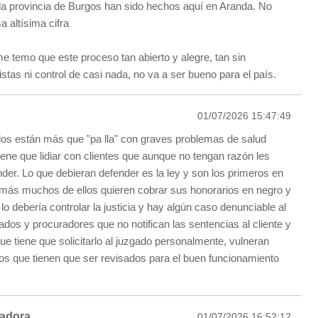
la provincia de Burgos han sido hechos aquí en Aranda. No
a altísima cifra
me temo que este proceso tan abierto y alegre, tan sin
istas ni control de casi nada, no va a ser bueno para el país.
01/07/2026 15:47:49
s están más que "pa lla" con graves problemas de salud
iene que lidiar con clientes que aunque no tengan razón les
nder. Lo que debieran defender es la ley y son los primeros en
más muchos de ellos quieren cobrar sus honorarios en negro y
 lo debería controlar la justicia y hay algún caso denunciable al
ados y procuradores que no notifican las sentencias al cliente y
 que tiene que solicitarlo al juzgado personalmente, vulneran
 que tienen que ser revisados para el buen funcionamiento
radora
01/07/2026 16:52:12