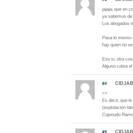
jajaja, que en 
ya sabemos de d
Los abogados no
Pasa lo mismo c
hay quien no se 
Eso si, otra cos
Alguno cobra el 
#4
CIDJA
<
>
Es decir, que le
(explotación la
Cojonudo Ramos
#5
CIDJA