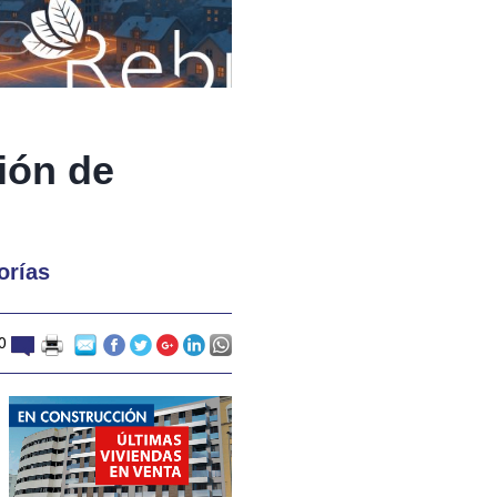
ión de
orías
20