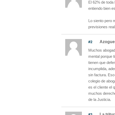
El 62% de toda 
entiendo bien es
Lo siento pero 
previsiones real
#2
Azogue
Muchos abogado
mental porque t
tienen que defe
incumplida, ade
sin factura. Eso
colegio de abog
es el cliente el
muchos derechos
de la Justicia.
#3
La tritu