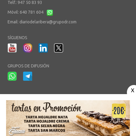
Telf.: 947 50 83 93
Móvil: 640 781 604
Email:
diariodelaribera@grupodr.com
SÍGUENOS
GRUPOS DE DIFUSIÓN
-
-
-
Aviso Legal
Política de Privacidad
Política de Cookies
Área privada