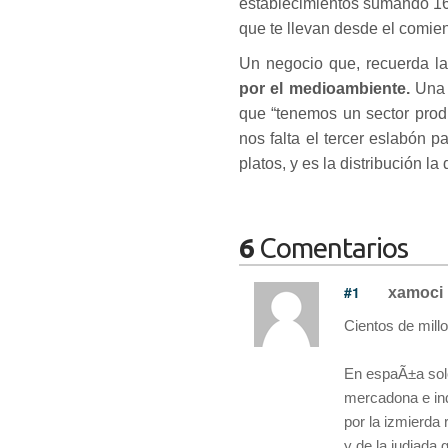
establecimientos sumando 162
que te llevan desde el comien
Un negocio que, recuerda la
por el medioambiente.
Una l
que “tenemos un sector prod
nos falta el tercer eslabón 
platos, y es la distribución la 
6
Comentarios
#1
xamoci
Cientos de mill
En espaÃ±a sol
mercadona e ind
por la izmierda 
y de la judiada 