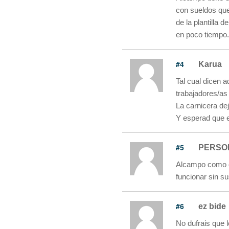
con sueldos que
de la plantilla 
en poco tiempo.
#4
Karua
Tal cual dicen a
trabajadores/a
La carnicera dej
Y esperad que e
#5
PERSO
Alcampo como cu
funcionar sin su
#6
ez bide
No dufrais que 