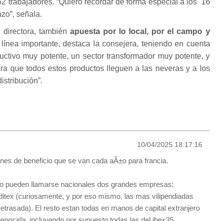
 trabajadores. “Quiero recordar de forma especial a los 16
zo”, señala.
 directora, también
apuesta por lo local, por el campo y
ínea importante, destaca la consejera, teniendo en cuenta
uctivo muy potente, un sector transformador muy potente, y
para que todos estos productos lleguen a las neveras y a los
distribución”.
10/04/2025 18:17:16
ones de beneficio que se van cada aÃ±o para francia.
o pueden llamarse nacionales dos grandes empresas:
itex (curiosamente, y por eso mismo, las mas vilipendiadas
retrasada). El resto estan todas en manos de capital extranjero
genocida, incluyendo por supuesto todas las del ibex35.