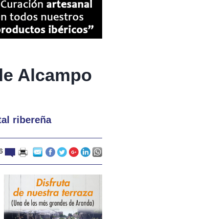
 de Alcampo
tal ribereña
6