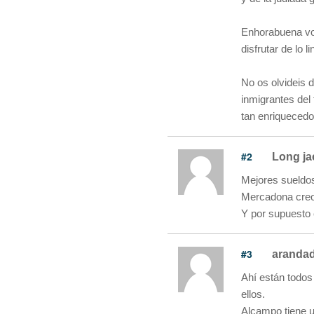
Enhorabuena vot
disfrutar de lo li
No os olvideis d
inmigrantes del
tan enriquecedo
#2
Long ja
Mejores sueldo
Mercadona creo
Y por supuesto 
#3
aranda
Ahí están todos
ellos.
Alcampo tiene u