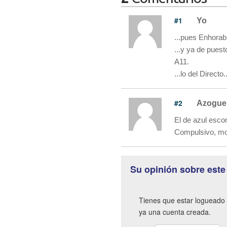
#1
Yo
...pues Enhorab
...y ya de pues
A11.
...lo del Direct
#2
Azogue
El de azul esco
Compulsivo, mot
Su opinión sobre este
Tienes que estar logueado 
ya una cuenta creada.