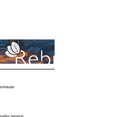
eninsular
dinador general