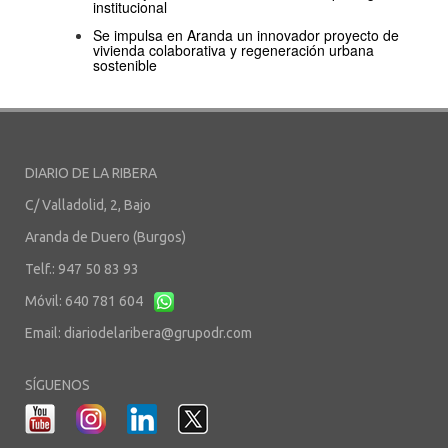
institucional
Se impulsa en Aranda un innovador proyecto de
vivienda colaborativa y regeneración urbana
sostenible
DIARIO DE LA RIBERA
C/ Valladolid, 2, Bajo
Aranda de Duero (Burgos)
Telf.: 947 50 83 93
Móvil: 640 781 604
Email:
diariodelaribera@grupodr.com
SÍGUENOS