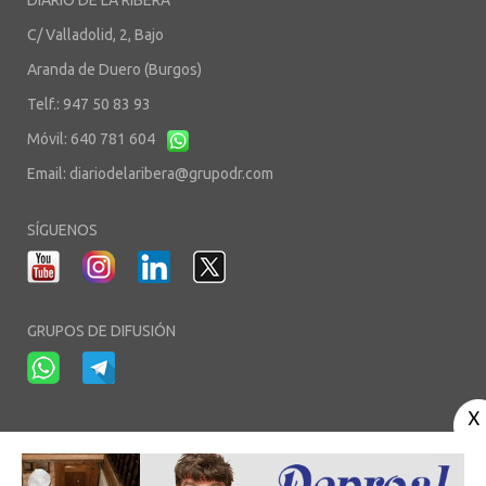
DIARIO DE LA RIBERA
C/ Valladolid, 2, Bajo
Aranda de Duero (Burgos)
Telf.: 947 50 83 93
Móvil: 640 781 604
Email:
diariodelaribera@grupodr.com
SÍGUENOS
GRUPOS DE DIFUSIÓN