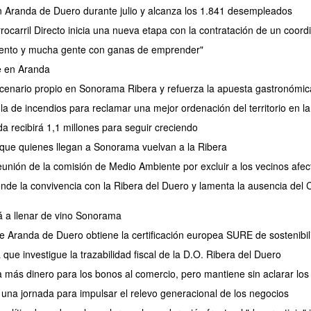
en Aranda de Duero durante julio y alcanza los 1.841 desempleados
rocarril Directo inicia una nueva etapa con la contratación de un coor
lento y mucha gente con ganas de emprender"
e en Aranda
nario propio en Sonorama Ribera y refuerza la apuesta gastronómica 
 de incendios para reclamar una mejor ordenación del territorio en la
a recibirá 1,1 millones para seguir creciendo
 que quienes llegan a Sonorama vuelvan a la Ribera
reunión de la comisión de Medio Ambiente por excluir a los vecinos afe
ende la convivencia con la Ribera del Duero y lamenta la ausencia del
á a llenar de vino Sonorama
e Aranda de Duero obtiene la certificación europea SURE de sostenibil
ue investigue la trazabilidad fiscal de la D.O. Ribera del Duero
 más dinero para los bonos al comercio, pero mantiene sin aclarar los
na jornada para impulsar el relevo generacional de los negocios