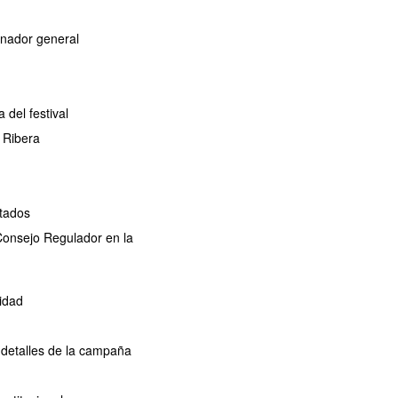
dinador general
del festival
 Ribera
ctados
 Consejo Regulador en la
idad
 detalles de la campaña