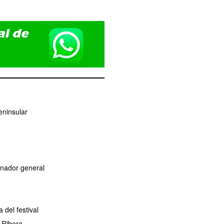
eninsular
dinador general
del festival
 Ribera