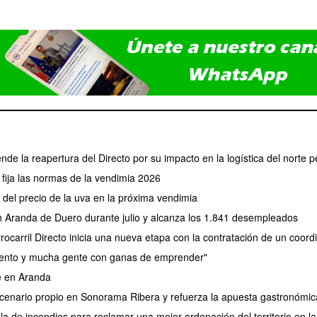
ende la reapertura del Directo por su impacto en la logística del norte p
fija las normas de la vendimia 2026
el precio de la uva en la próxima vendimia
en Aranda de Duero durante julio y alcanza los 1.841 desempleados
rocarril Directo inicia una nueva etapa con la contratación de un coor
lento y mucha gente con ganas de emprender"
e en Aranda
nario propio en Sonorama Ribera y refuerza la apuesta gastronómica 
 de incendios para reclamar una mejor ordenación del territorio en la