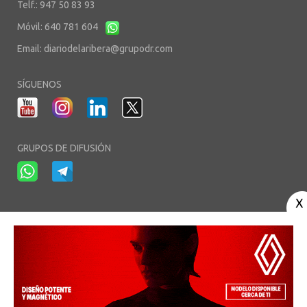
Telf.: 947 50 83 93
Móvil: 640 781 604
Email:
diariodelaribera@grupodr.com
SÍGUENOS
GRUPOS DE DIFUSIÓN
-
-
-
Aviso Legal
Política de Privacidad
Política de Cookies
Área privada