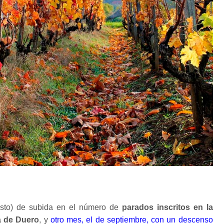
osto) de subida en el número de
parados inscritos en la
a de Duero
, y
otro mes, el de septiembre, con un descenso