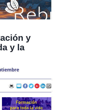
ración y
a y la
ptiembre