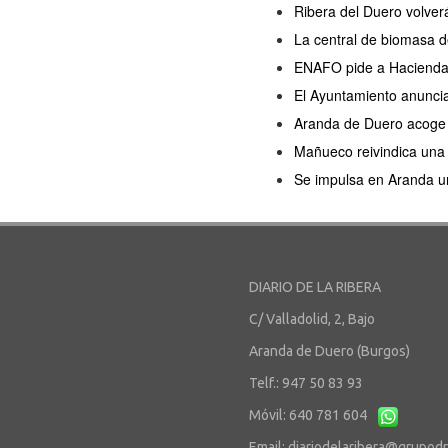
Ribera del Duero volver
La central de biomasa d
ENAFO pide a Hacienda q
El Ayuntamiento anuncia
Aranda de Duero acoge u
Mañueco reivindica una p
Se impulsa en Aranda un
DIARIO DE LA RIBERA
C/ Valladolid, 2, Bajo
Aranda de Duero (Burgos)
Telf.: 947 50 83 93
Móvil: 640 781 604
Email:
diariodelaribera@grupod