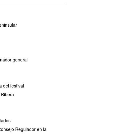
eninsular
dinador general
del festival
 Ribera
ctados
 Consejo Regulador en la