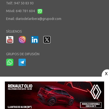
Telf.: 947 50 83 93
Móvil: 640 781 604
Email:
diariodelaribera@grupodr.com
SÍGUENOS
GRUPOS DE DIFUSIÓN
-
-
-
Aviso Legal
Política de Privacidad
Política de Cookies
Área privada