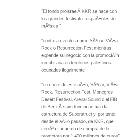
"El fondo proisraelÃ­ KKR se hace con
los grandes festivales espaÃ±oles de
mÃºsica "
"controla eventos como SÃ³nar, ViÃ±a
Rock o Resurrection Fest mientras
expande su negocio con la promociÃ³n
inmobiliaria en territorios palestinos
ocupados ilegalmente"
"en enero de este aÃ±o, SÃ³nar, ViÃ±a
Rock, Resurrection Fest, Monegros
Desert Festival, Arenal Sound o el FIB
de BenicÃ ssim funcionan bajo la
estructura de Superstruct y, por tanto,
desde el aÃ±o pasado, de KKR, que
cerrÃ³ el acuerdo de compra de la
promotora por 1.400 millones de euros"