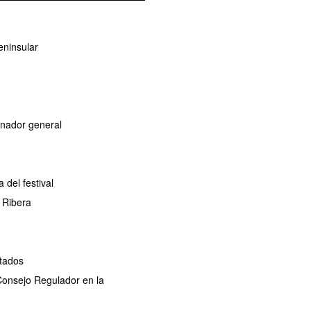
eninsular
dinador general
del festival
 Ribera
ctados
 Consejo Regulador en la