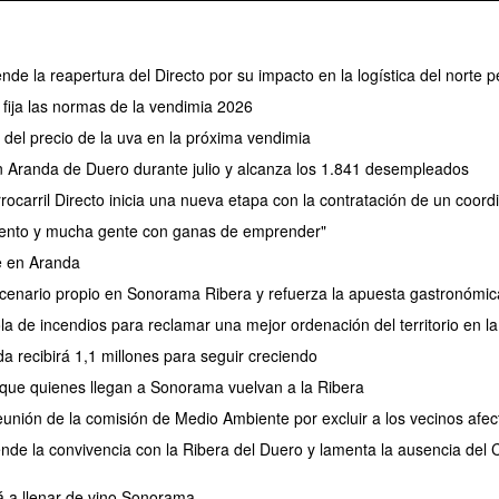
ende la reapertura del Directo por su impacto en la logística del norte p
fija las normas de la vendimia 2026
el precio de la uva en la próxima vendimia
en Aranda de Duero durante julio y alcanza los 1.841 desempleados
rocarril Directo inicia una nueva etapa con la contratación de un coor
lento y mucha gente con ganas de emprender"
e en Aranda
nario propio en Sonorama Ribera y refuerza la apuesta gastronómica 
 de incendios para reclamar una mejor ordenación del territorio en la
a recibirá 1,1 millones para seguir creciendo
 que quienes llegan a Sonorama vuelvan a la Ribera
reunión de la comisión de Medio Ambiente por excluir a los vecinos afe
ende la convivencia con la Ribera del Duero y lamenta la ausencia del
á a llenar de vino Sonorama