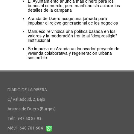
El Ayuntamiento anuncia más dinero para los
bonos al comercio, pero mantiene sin aclarar los
detalles de la campaña
Aranda de Duero acoge una jornada para
impulsar el relevo generacional de los negocios
Mañueco reivindica una política basada en los
valores y la moderación frente al "desprestigio"
institucional
Se impulsa en Aranda un innovador proyecto de
vivienda colaborativa y regeneración urbana
sostenible
DIARIO DE LA RIBERA
C/ Valladolid, 2, Bajo
Aranda de Duero (Burgos)
Telf.: 947 50 83 93
Móvil: 640 781 604