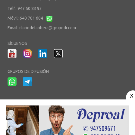
Telf.: 947 50 83 93
Móvil: 640 781 604
Email:
diariodelaribera@grupodr.com
SÍGUENOS
GRUPOS DE DIFUSIÓN
-
-
-
Aviso Legal
Política de Privacidad
Política de Cookies
Área privada