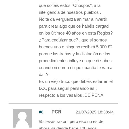
que soltéis estos "Chospos", a la
inteligencia de nuestros pueblos .
No te da vergüenza animar a invertir
para crear algo que os habéis cargad
en los últimos 40 años en esta Regios?
¿Para endulzar que? , que si somos
buenos uno o ninguno recibirá 5,000 €?
porque las trabas y la dilatación de los
procedimientos influye en que ni sabes
cuando ni como ni que cuantía te van a
dar ?.
Es un viejo truco que debéis estar en el
IXX, para seguir pensando así,
respecto a los vasallos .DE PENA
#8
PCR
21/07/2025 18:38:44
#5 llevas razón, pero eso no es de
ahora ya desde hace 100 años.