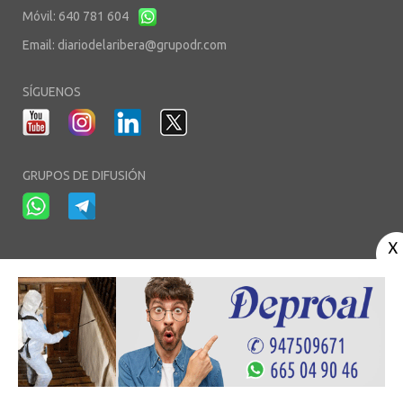
Móvil: 640 781 604
Email:
diariodelaribera@grupodr.com
SÍGUENOS
GRUPOS DE DIFUSIÓN
-
-
-
Aviso Legal
Política de Privacidad
Política de Cookies
Área privada
© Copyright 2003 - 2026. diariodelaribera.net ®. Desarrollo por
Multimedia
Team
- Alojado en