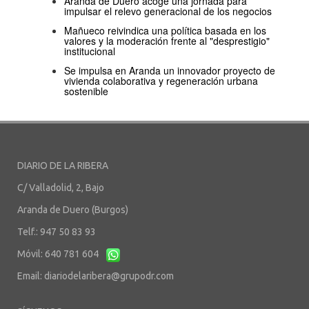
Aranda de Duero acoge una jornada para
impulsar el relevo generacional de los negocios
Mañueco reivindica una política basada en los
valores y la moderación frente al "desprestigio"
institucional
Se impulsa en Aranda un innovador proyecto de
vivienda colaborativa y regeneración urbana
sostenible
DIARIO DE LA RIBERA
C/ Valladolid, 2, Bajo
Aranda de Duero (Burgos)
Telf.: 947 50 83 93
Móvil: 640 781 604
Email:
diariodelaribera@grupodr.com