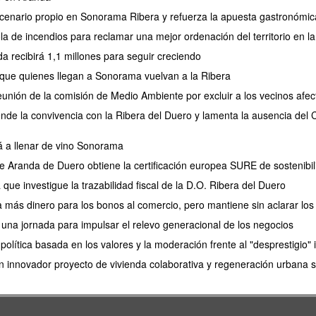
nario propio en Sonorama Ribera y refuerza la apuesta gastronómica 
 de incendios para reclamar una mejor ordenación del territorio en la
a recibirá 1,1 millones para seguir creciendo
 que quienes llegan a Sonorama vuelvan a la Ribera
reunión de la comisión de Medio Ambiente por excluir a los vecinos afe
ende la convivencia con la Ribera del Duero y lamenta la ausencia del
á a llenar de vino Sonorama
e Aranda de Duero obtiene la certificación europea SURE de sostenibil
ue investigue la trazabilidad fiscal de la D.O. Ribera del Duero
 más dinero para los bonos al comercio, pero mantiene sin aclarar los
na jornada para impulsar el relevo generacional de los negocios
olítica basada en los valores y la moderación frente al "desprestigio" i
 innovador proyecto de vivienda colaborativa y regeneración urbana s