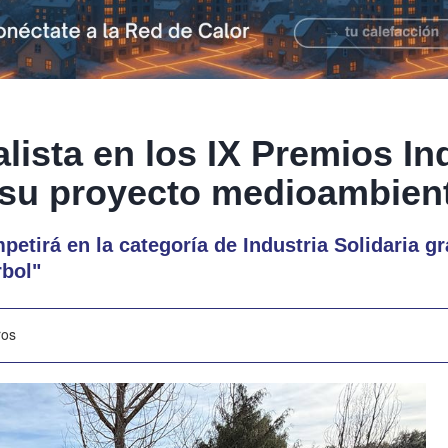
alista en los IX Premios In
su proyecto medioambient
etirá en la categoría de Industria Solidaria gra
rbol"
ros