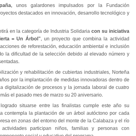
paña,
unos galardones impulsados por la Fundación
oyectos destacados en innovación, desarrollo tecnológico y
rá en la categoría de Industria Solidaria
con su iniciativa
erta = Un Árbol”
, un proyecto que combina la actividad
 acciones de reforestación, educación ambiental e inclusión
do la dificultad de la selección debido al elevado número y
sentadas.
ización y rehabilitación de cubiertas industriales, Norteña
 años por la implantación de medidas innovadoras dentro de
la digitalización de procesos y la jornada laboral de cuatro
emás el pasado mes de marzo su 20 aniversario.
ogrado situarse entre las finalistas cumple este año su
iva contempla la plantación de un árbol autóctono por cada
presa en zonas del entorno del monte de la Calabaza y el río
actividades participan niños, familias y personas con
componente social y educativo del programa.