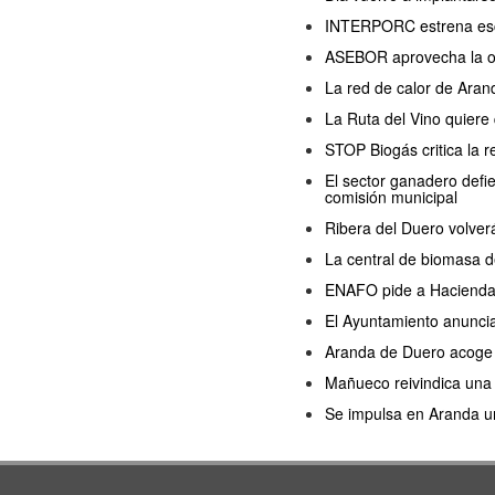
INTERPORC estrena esce
ASEBOR aprovecha la ola
La red de calor de Arand
La Ruta del Vino quiere
STOP Biogás critica la 
El sector ganadero defi
comisión municipal
Ribera del Duero volver
La central de biomasa d
ENAFO pide a Hacienda q
El Ayuntamiento anuncia
Aranda de Duero acoge u
Mañueco reivindica una p
Se impulsa en Aranda un