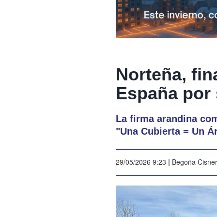
Norteña, fin
España por 
La firma arandina comp
"Una Cubierta = Un Á
29/05/2026 9:23
|
Begoña Cisne