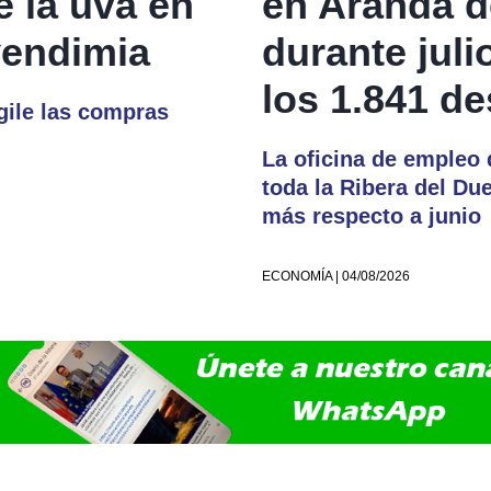
e la uva en
en Aranda d
vendimia
durante juli
los 1.841 d
igile las compras
La oficina de empleo 
toda la Ribera del D
más respecto a junio
ECONOMÍA | 04/08/2026