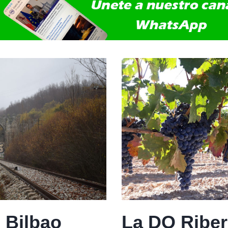
 Bilbao
La DO Riber