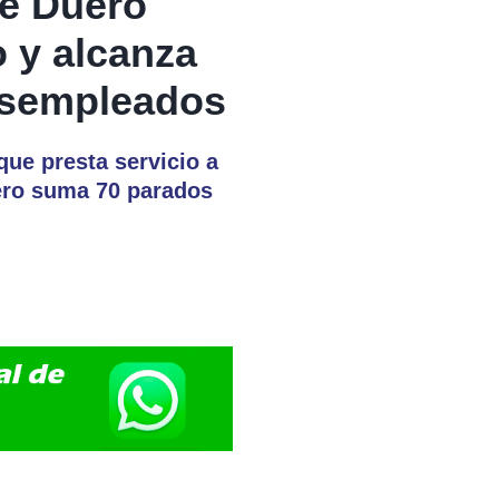
e Duero
o y alcanza
esempleados
que presta servicio a
uero suma 70 parados