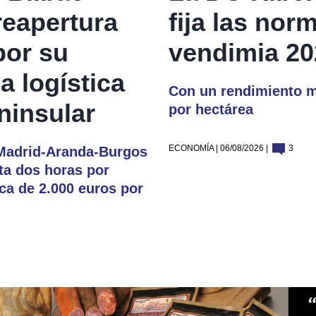
reapertura
fija las nor
por su
vendimia 20
a logística
Con un rendimiento m
ninsular
por hectárea
ECONOMÍA | 06/08/2026 |
3
 Madrid-Aranda-Burgos
sta dos horas por
rca de 2.000 euros por