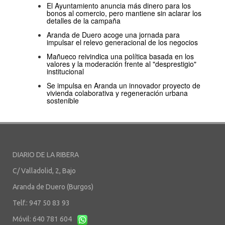
El Ayuntamiento anuncia más dinero para los
bonos al comercio, pero mantiene sin aclarar los
detalles de la campaña
Aranda de Duero acoge una jornada para
impulsar el relevo generacional de los negocios
Mañueco reivindica una política basada en los
valores y la moderación frente al "desprestigio"
institucional
Se impulsa en Aranda un innovador proyecto de
vivienda colaborativa y regeneración urbana
sostenible
DIARIO DE LA RIBERA
C/ Valladolid, 2, Bajo
Aranda de Duero (Burgos)
Telf.: 947 50 83 93
Móvil: 640 781 604