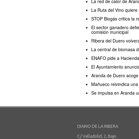
La red de calor de Arand
La Ruta del Vino quiere
STOP Biogás critica la 
El sector ganadero defi
comisión municipal
Ribera del Duero volver
La central de biomasa d
ENAFO pide a Hacienda q
El Ayuntamiento anuncia
Aranda de Duero acoge u
Mañueco reivindica una p
Se impulsa en Aranda un
DIARIO DE LA RIBERA
C/ Valladolid, 2, Bajo