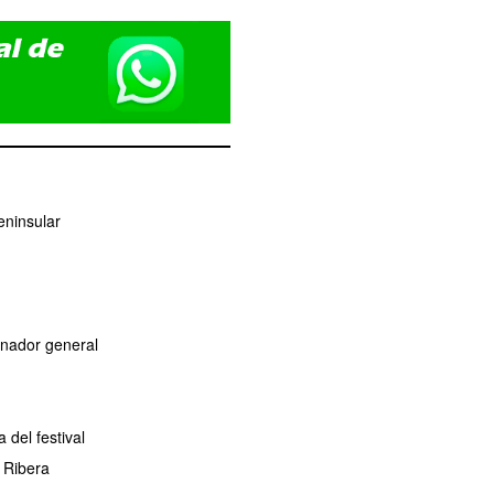
eninsular
dinador general
del festival
 Ribera