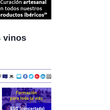
s vinos
2