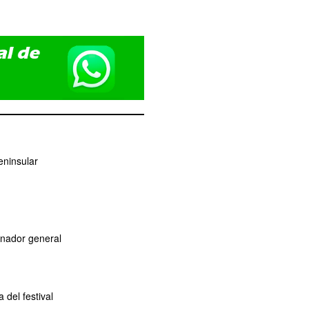
eninsular
dinador general
del festival