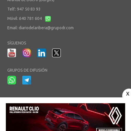
Telf.: 947 50 83 93
Móvil: 640 781 604
Email:
diariodelaribera@grupodr.com
SÍGUENOS
GRUPOS DE DIFUSIÓN
-
-
-
Aviso Legal
Política de Privacidad
Política de Cookies
Área privada