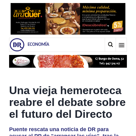
ECONOMÍA
Una vieja hemeroteca
reabre el debate sobre
el futuro del Directo
Puente rescata una noticia de DR para
acusar al PP de "arrancar las vías", tras la