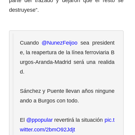
parte del trazado y dejaron que el resto se
destruyese”.
Cuando 
@NunezFeijoo
 sea president
e, la reapertura de la línea ferroviaria B
urgos-Aranda-Madrid será una realida
d. 
Sánchez y Puente llevan años ningune
ando a Burgos con todo. 
El 
@ppopular
 revertirá la situación 
pic.t
witter.com/2bmO92Jdjt