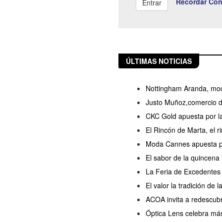
Recordar Con
ÚLTIMAS NOTICIAS
Nottingham Aranda, mod
Justo Muñoz,comercio de
CKC Gold apuesta por l
El Rincón de Marta, el 
Moda Cannes apuesta por
El sabor de la quincena
La Feria de Excedentes 
El valor la tradición de 
ACOA invita a redescubr
Óptica Lens celebra más