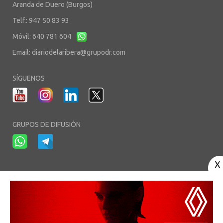
Aranda de Duero (Burgos)
Telf.: 947 50 83 93
Móvil: 640 781 604
Email:
diariodelaribera@grupodr.com
SÍGUENOS
GRUPOS DE DIFUSIÓN
-
-
-
Aviso Legal
Política de Privacidad
Política de Cookies
Área privada