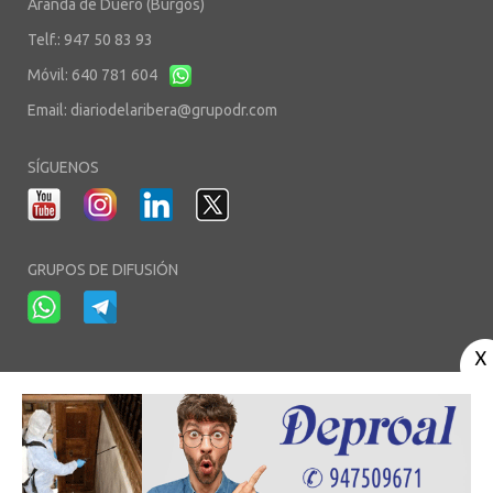
Aranda de Duero (Burgos)
Telf.: 947 50 83 93
Móvil: 640 781 604
Email:
diariodelaribera@grupodr.com
SÍGUENOS
GRUPOS DE DIFUSIÓN
-
-
-
Aviso Legal
Política de Privacidad
Política de Cookies
Área privada