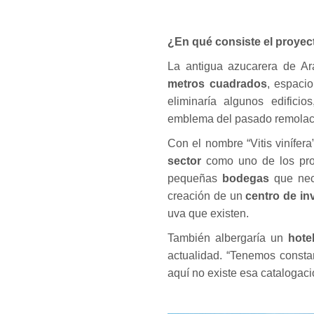
¿En qué consiste el proyec
La antigua azucarera de A
metros cuadrados
, espaci
eliminaría algunos edificio
emblema del pasado remolach
Con el nombre “Vitis vinífera
sector
como uno de los prot
pequeñas
bodegas
que nec
creación de un
centro de in
uva que existen.
También albergaría un
hote
actualidad. “Tenemos consta
aquí no existe esa catalogaci