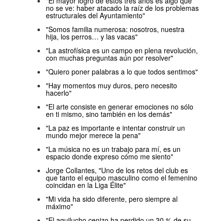
"El mayor logro de estos tres años es algo que
no se ve: haber atacado la raíz de los problemas
estructurales del Ayuntamiento"
"Somos familia numerosa: nosotros, nuestra
hija, los perros… y las vacas"
"La astrofísica es un campo en plena revolución,
con muchas preguntas aún por resolver"
"Quiero poner palabras a lo que todos sentimos"
"Hay momentos muy duros, pero necesito
hacerlo"
"El arte consiste en generar emociones no sólo
en ti mismo, sino también en los demás"
"La paz es importante e intentar construir un
mundo mejor merece la pena"
"La música no es un trabajo para mí, es un
espacio donde expreso cómo me siento"
Jorge Collantes, "Uno de los retos del club es
que tanto el equipo masculino como el femenino
coincidan en la Liga Élite"
"Mi vida ha sido diferente, pero siempre al
máximo"
"El aguilucho cenizo ha perdido un 30 % de su