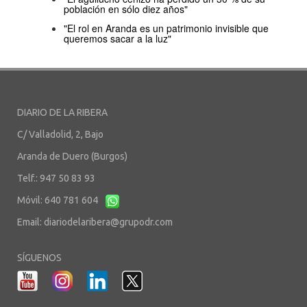
población en sólo diez años"
"El rol en Aranda es un patrimonio invisible que
queremos sacar a la luz"
DIARIO DE LA RIBERA
C/ Valladolid, 2, Bajo
Aranda de Duero (Burgos)
Telf.: 947 50 83 93
Móvil: 640 781 604
Email:
diariodelaribera@grupodr.com
SÍGUENOS