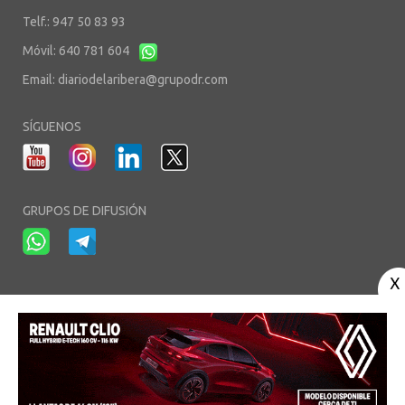
Telf.: 947 50 83 93
Móvil: 640 781 604
Email:
diariodelaribera@grupodr.com
SÍGUENOS
GRUPOS DE DIFUSIÓN
-
-
-
Aviso Legal
Política de Privacidad
Política de Cookies
Área privada