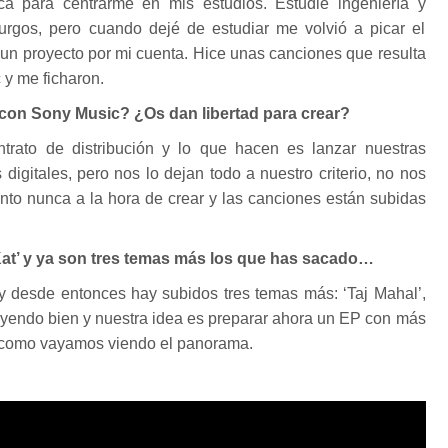
ca para centrarme en mis estudios. Estudié ingeniería y
Burgos, pero cuando dejé de estudiar me volvió a picar el
un proyecto por mi cuenta. Hice unas canciones que resulta
 y me ficharon.
con Sony Music? ¿Os dan libertad para crear?
trato de distribución y lo que hacen es lanzar nuestras
digitales, pero nos lo dejan todo a nuestro criterio, no nos
to nunca a la hora de crear y las canciones están subidas
 Kat’ y ya son tres temas más los que has sacado…
’ y desde entonces hay subidos tres temas más: ‘Taj Mahal’,
tá yendo bien y nuestra idea es preparar ahora un EP con más
como vayamos viendo el panorama.