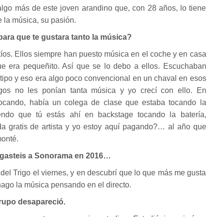
lgo más de este joven arandino que, con 28 años, lo tiene
e la música, su pasión.
para que te gustara tanto la música?
 tíos. Ellos siempre han puesto música en el coche y en casa
e era pequeñito. Así que se lo debo a ellos. Escuchaban
 tipo y eso era algo poco convencional en un chaval en esos
os no les ponían tanta música y yo crecí con ello. En
ocando, había un colega de clase que estaba tocando la
iendo que tú estás ahí en backstage tocando la batería,
da gratis de artista y yo estoy aquí pagando?… al año que
monté.
legasteis a Sonorama en 2016…
 del Trigo el viernes, y en descubrí que lo que más me gusta
 hago la música pensando en el directo.
rupo desapareció.