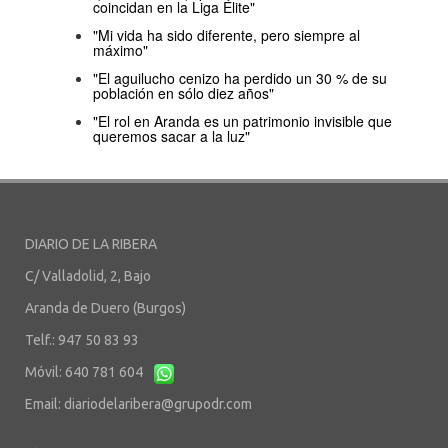
coincidan en la Liga Élite"
"Mi vida ha sido diferente, pero siempre al
máximo"
"El aguilucho cenizo ha perdido un 30 % de su
población en sólo diez años"
"El rol en Aranda es un patrimonio invisible que
queremos sacar a la luz"
DIARIO DE LA RIBERA
C/ Valladolid, 2, Bajo
Aranda de Duero (Burgos)
Telf.: 947 50 83 93
Móvil: 640 781 604
Email:
diariodelaribera@grupodr.com