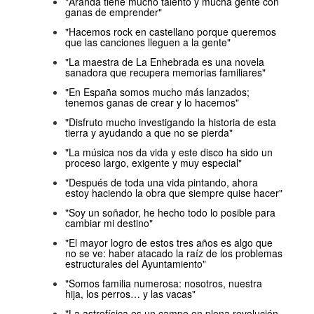
"Aranda tiene mucho talento y mucha gente con
ganas de emprender"
"Hacemos rock en castellano porque queremos
que las canciones lleguen a la gente"
"La maestra de La Enhebrada es una novela
sanadora que recupera memorias familiares"
"En España somos mucho más lanzados;
tenemos ganas de crear y lo hacemos"
"Disfruto mucho investigando la historia de esta
tierra y ayudando a que no se pierda"
"La música nos da vida y este disco ha sido un
proceso largo, exigente y muy especial"
"Después de toda una vida pintando, ahora
estoy haciendo la obra que siempre quise hacer"
"Soy un soñador, he hecho todo lo posible para
cambiar mi destino"
"El mayor logro de estos tres años es algo que
no se ve: haber atacado la raíz de los problemas
estructurales del Ayuntamiento"
"Somos familia numerosa: nosotros, nuestra
hija, los perros… y las vacas"
"La astrofísica es un campo en plena revolución,