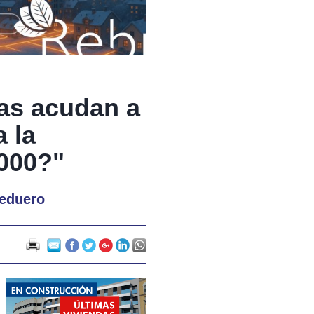
as acudan a
a la
.000?"
deduero