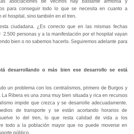
 las asociaciones de vecinos hay bastante armonía y
tos para conseguir todo lo que se necesita en cuanto a
 el hospital, sino también en el tren.
esta ciudadana. ¿Es correcto que en las mismas fechas
l 2.500 personas y a la manifestación por el hospital vayan
endo bien o no sabemos hacerlo. Seguiremos adelante para
á desarrollando o más bien ese desarrollo se está
o un problema con los centralismos, primero de Burgos y
. La Ribera es una zona muy bien situada y rica en recursos
ralismo impide que crezca y se desarrolle adecuadamente.
edios de transporte y se están acortando horarios de
uelve lo del tren, lo que resta calidad de vida a los
re todo a la población mayor que no puede moverse en
porte público.