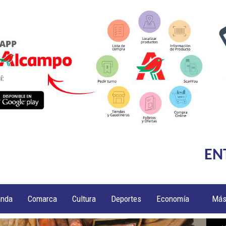
EN
anda
Comarca
Cultura
Deportes
Economía
Má