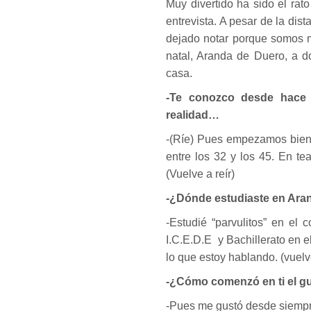
Muy divertido ha sido el ra
entrevista. A pesar de la dis
dejado notar porque somos m
natal, Aranda de Duero, a 
casa.
-Te conozco desde hace 
realidad…
-(Ríe) Pues empezamos bien 
entre los 32 y los 45. En t
(Vuelve a reír)
-¿Dónde estudiaste en Ara
-Estudié “parvulitos” en el
I.C.E.D.E y Bachillerato en e
lo que estoy hablando. (vuelve
-¿Cómo comenzó en ti el gus
-Pues me gustó desde siempre