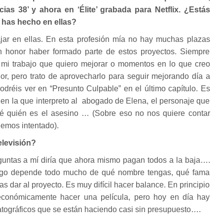
acias 38’ y ahora en ‘Élite’ grabada para Netflix. ¿Estás
e has hecho en ellas?
ajar en ellas. En esta profesión mía no hay muchas plazas
n honor haber formado parte de estos proyectos. Siempre
mi trabajo que quiero mejorar o momentos en lo que creo
or, pero trato de aprovecharlo para seguir mejorando día a
podréis ver en “Presunto Culpable” en el último capítulo. Es
en la que interpreto al abogado de Elena, el personaje que
 sé quién es el asesino … (Sobre eso no nos quiere contar
emos intentado).
elevisión?
eguntas a mí diría que ahora mismo pagan todos a la baja….
uego depende todo mucho de qué nombre tengas, qué fama
as dar al proyecto. Es muy difícil hacer balance. En principio
 económicamente hacer una película, pero hoy en día hay
atográficos que se están haciendo casi sin presupuesto….