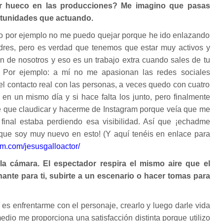
r hueco en las producciones? Me imagino que pasas
tunidades que actuando.
ño por ejemplo no me puedo quejar porque he ido enlazando
dres, pero es verdad que tenemos que estar muy activos y
n de nosotros y eso es un trabajo extra cuando sales de tu
o. Por ejemplo: a mí no me apasionan las redes sociales
el contacto real con las personas, a veces quedo con cuatro
 en un mismo día y si hace falta los junto, pero finalmente
 que claudicar y hacerme de Instagram porque veía que me
final estaba perdiendo esa visibilidad. Así que ¡echadme
que soy muy nuevo en esto! (Y aquí tenéis en enlace para
am.com/jesusgalloactor/
la cámara. El espectador respira el mismo aire que el
ante para ti, subirte a un escenario o hacer tomas para
es enfrentarme con el personaje, crearlo y luego darle vida
dio me proporciona una satisfacción distinta porque utilizo