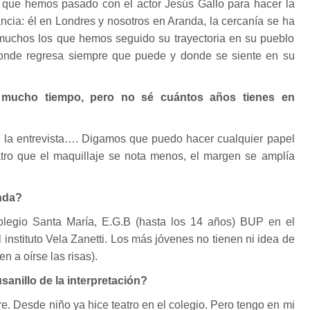
to que hemos pasado con el actor Jesús Gallo para hacer la
tancia: él en Londres y nosotros en Aranda, la cercanía se ha
uchos los que hemos seguido su trayectoria en su pueblo
donde regresa siempre que puede y donde se siente en su
mucho tiempo, pero no sé cuántos años tienes en
la entrevista…. Digamos que puedo hacer cualquier papel
eatro que el maquillaje se nota menos, el margen se amplía
nda?
 colegio Santa María, E.G.B (hasta los 14 años) BUP en el
l instituto Vela Zanetti. Los más jóvenes no tienen ni idea de
n a oírse las risas).
anillo de la interpretación?
. Desde niño ya hice teatro en el colegio. Pero tengo en mi