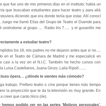
que fue uno de mis primeros días en el instituto; había un
nía que buscaban estudiantes para hacer teatro y para allá
stuviera diciendo que era donde tenía que estar. Allí conocí
luego me llamó Elías del Grupo de Teatro el Duende para
bé uniéndome al grupo…, Radio Iris 7…, y el gusanillo me
rectamente a estudiar teatro?
cumplidos los 18, mis padres no me dejaron antes que si no….
odo en el Teatro de Cámara de Madrid y me especialicé en
ica casi a la vez en el N.I.C. También he hecho cursos con
aría Luisa Castellanos, Juana Ginzo, Laila Ripoll……
e incluso ópera… ¿dónde te sientes más cómodo?
nga trabajo. Prefiero teatro o cine porque tienes más tiempo
pero la proyección que te da la televisión es muy grande. En
 creer que canto lírico (ríe).
e hemos podido ver en las series ‘Motivos personales’,