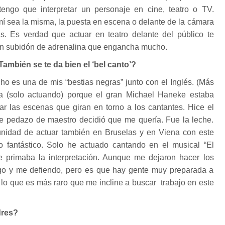
tengo que interpretar un personaje en cine, teatro o TV.
í sea la misma, la puesta en escena o delante de la cámara
cas. Es verdad que actuar en teatro delante del público te
un subidón de adrenalina que engancha mucho.
También se te da bien el ‘bel canto’?
ho es una de mis “bestias negras” junto con el Inglés. (Más
ra (solo actuando) porque el gran Michael Haneke estaba
ar las escenas que giran en torno a los cantantes. Hice el
e pedazo de maestro decidió que me quería. Fue la leche.
nidad de actuar también en Bruselas y en Viena con este
 fantástico. Solo he actuado cantando en el musical “El
 primaba la interpretación. Aunque me dejaron hacer los
ngo y me defiendo, pero es que hay gente muy preparada a
 lo que es más raro que me incline a buscar trabajo en este
dres?