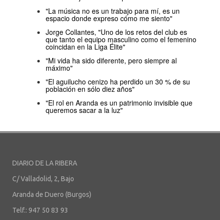
"La música no es un trabajo para mí, es un
espacio donde expreso cómo me siento"
Jorge Collantes, "Uno de los retos del club es
que tanto el equipo masculino como el femenino
coincidan en la Liga Élite"
"Mi vida ha sido diferente, pero siempre al
máximo"
"El aguilucho cenizo ha perdido un 30 % de su
población en sólo diez años"
"El rol en Aranda es un patrimonio invisible que
queremos sacar a la luz"
DIARIO DE LA RIBERA
C/ Valladolid, 2, Bajo
Aranda de Duero (Burgos)
Telf.: 947 50 83 93