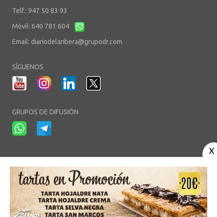
Telf.: 947 50 83 93
Móvil: 640 781 604
Email:
diariodelaribera@grupodr.com
SÍGUENOS
GRUPOS DE DIFUSIÓN
-
-
-
Aviso Legal
Política de Privacidad
Política de Cookies
Área privada