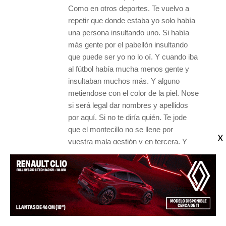
Como en otros deportes. Te vuelvo a
repetir que donde estaba yo solo había
una persona insultando uno. Si había
más gente por el pabellón insultando
que puede ser yo no lo oí. Y cuando iba
al fútbol había mucha menos gente y
insultaban muchos más. Y alguno
metiendose con el color de la piel. Nose
si será legal dar nombres y apellidos
por aquí. Si no te diría quién. Te jode
que el montecillo no se llene por
vuestra mala gestión y en tercera. Y
hechas pestes al resto de deportes de
Aranda. Y me contestas con le link que
te dé la gana. La ciclista sara la ha
convocado para correr el mundial. Y
eso que tú dijistes(con otro link) que el
deporte arandino estaba peor que